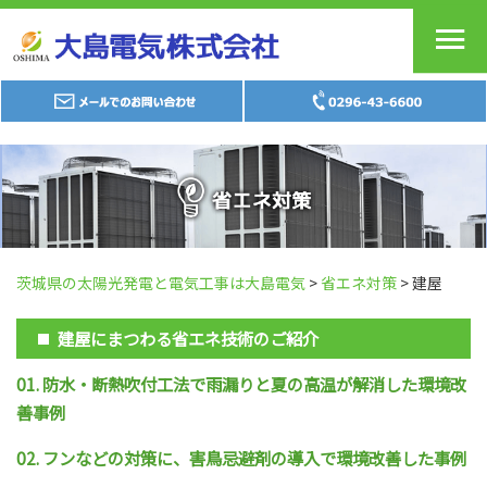
茨城県の太陽光発電と電気工事は大島電気
>
省エネ対策
>
建屋
建屋にまつわる省エネ技術のご紹介
01. 防水・断熱吹付工法で雨漏りと夏の高温が解消した環境改
善事例
02. フンなどの対策に、害鳥忌避剤の導入で環境改善した事例